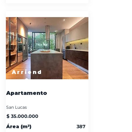
Arriend
o
Apartamento
San Lucas
$
35.000.000
Área (m²)
387