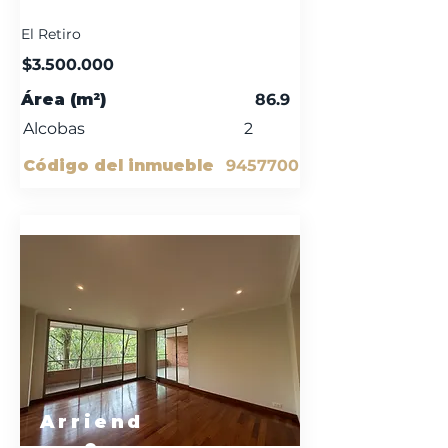
El Retiro
$3.500.000
Área (m²)
86.9
Alcobas
2
Código del inmueble
9457700
Arriend
o