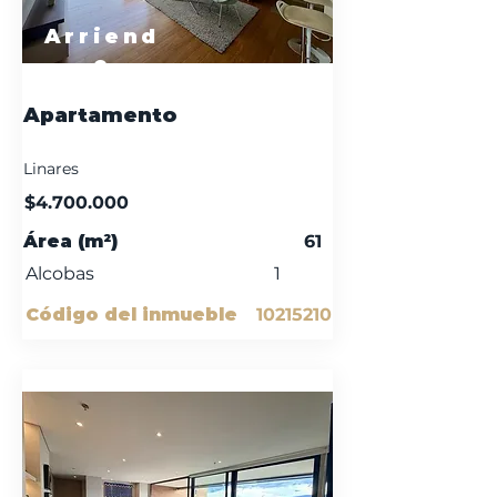
Arriend
o
Apartamento
Linares
$4.700.000
Área (m²)
61
Alcobas
1
Código del inmueble
10215210