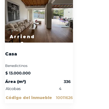
Arriend
o
Casa
Benedictinos
$
13.000.000
Área (m²)
336
Alcobas
4
Código del inmueble
10011626