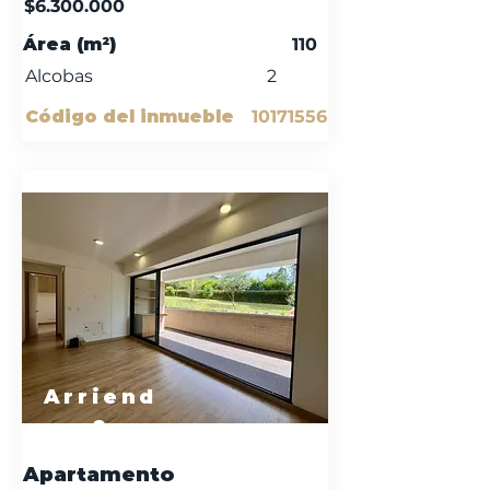
$6.300.000
Área (m²)
110
Alcobas
2
Código del inmueble
10171556
Arriend
o
Apartamento