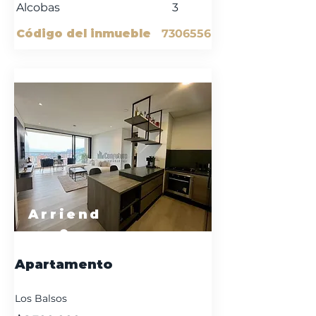
Alcobas
3
Código del inmueble
7306556
Arriend
o
Apartamento
Los Balsos