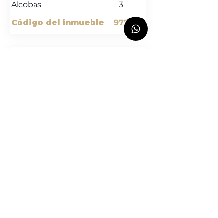
Alcobas
3
Código del inmueble
9771202
Arriend
o
Apartamento
La Calera