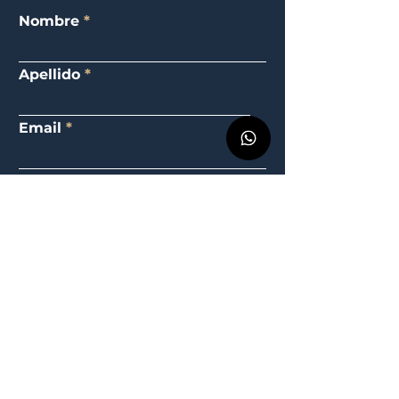
Nombre
Apellido
Email
Teléfono
Elige una opción
Mensaje
Enviar