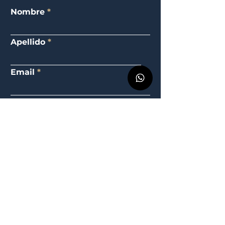
Nombre
Apellido
Email
Teléfono
Elige una opción
Mensaje
Enviar