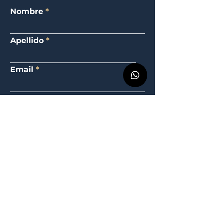
Nombre
Apellido
Email
Teléfono
Elige una opción
Mensaje
Enviar